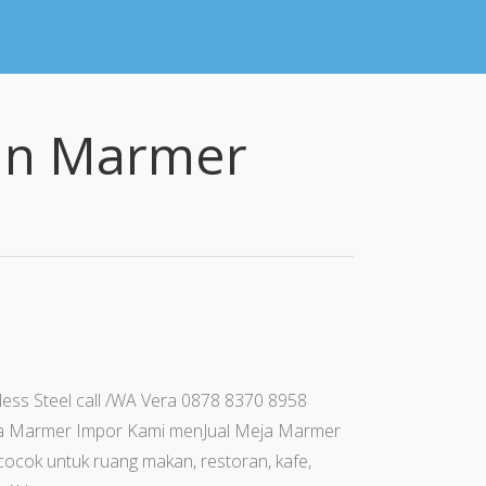
an Marmer
less Steel call /WA Vera 0878 8370 8958
eja Marmer Impor Kami menJual Meja Marmer
cocok untuk ruang makan, restoran, kafe,