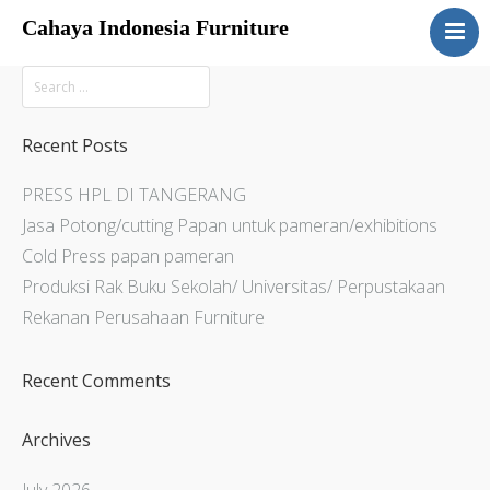
Cahaya Indonesia Furniture
Home
About
Products
Recent Posts
Services
PRESS HPL DI TANGERANG
Articles
Jasa Potong/cutting Papan untuk pameran/exhibitions
Contact Us
Cold Press papan pameran
Produksi Rak Buku Sekolah/ Universitas/ Perpustakaan
Rekanan Perusahaan Furniture
Recent Comments
Archives
July 2026