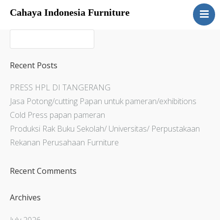
Cahaya Indonesia Furniture
Home
About
Products
Recent Posts
Services
PRESS HPL DI TANGERANG
Articles
Jasa Potong/cutting Papan untuk pameran/exhibitions
Contact Us
Cold Press papan pameran
Produksi Rak Buku Sekolah/ Universitas/ Perpustakaan
Rekanan Perusahaan Furniture
Recent Comments
Archives
July 2026