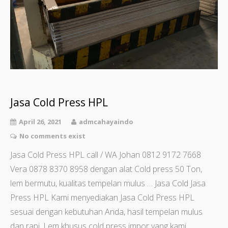
Jasa Cold Press HPL
April 26, 2021
admcahayaindo
No comments exist
Jasa Cold Press HPL call / WA Johan 0812 9172 7668
Vera 0878 8370 8958 dengan alat Cold press 50 Ton,
lem bermutu, kualitas tempelan mulus … Jasa Cold Jasa
Press HPL Kami menyediakan Jasa Cold Press HPL
sesuai dengan kebutuhan Anda, hasil tempelan mulus
dan rapi. Lem khusus cold press impor yang kami